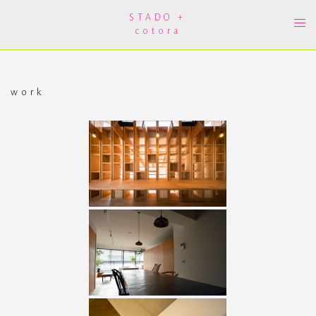
コ
ン
STADO +
ト
テ
cotora
グ
ン
ル
ツ
メ
へ
ニ
ス
ュ
キ
ー
ッ
work
プ