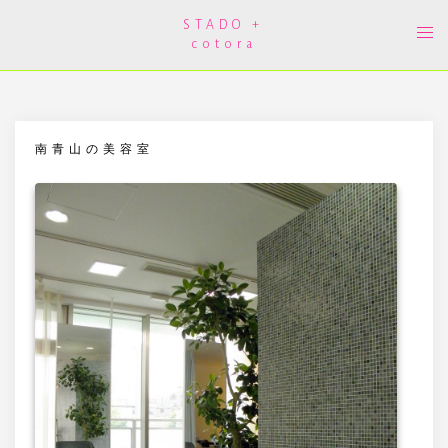
コ
ン
STADO +
ト
テ
cotora
グ
ン
ル
ツ
メ
へ
ニ
ス
ュ
キ
ー
ッ
プ
南青山の美容室