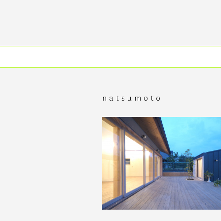
コ
ン
テ
ン
ツ
へ
ス
キ
ッ
プ
natsumoto