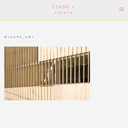
コ
ン
STADO +
ト
テ
cotora
グ
ン
ル
ツ
メ
へ
ニ
ス
ュ
キ
ー
ッ
mizuho_umi
プ