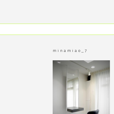
コ
ン
テ
ン
ツ
へ
ス
キ
ッ
プ
minamiao_7