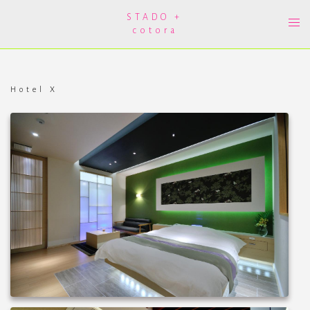
コ
ン
STADO +
ト
テ
cotora
グ
ン
ル
ツ
メ
へ
ニ
ス
ュ
キ
ー
ッ
Hotel X
プ