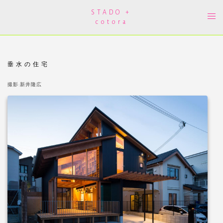
コ
ン
STADO +
ト
テ
cotora
グ
ン
ル
ツ
メ
へ
ニ
ス
ュ
キ
ー
ッ
垂水の住宅
プ
撮影:新井隆広